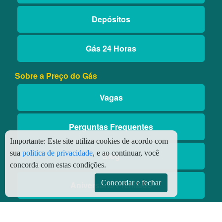
Depósitos
Gás 24 Horas
Sobre a Preço do Gás
Vagas
Perguntas Frequentes
Importante:
Este site utiliza cookies de acordo com
sua
politica de privacidade
, e ao continuar, você
Blog
concorda com estas condições.
Concordar e fechar
Aniversário Premiado
Aplicativos