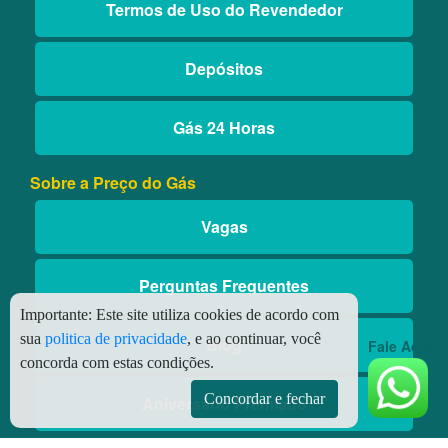
Termos de Uso do Revendedor
Depósitos
Gás 24 Horas
Sobre a Preço do Gás
Vagas
Perguntas Frequentes
Importante:
Este site utiliza cookies de acordo com
sua
politica de privacidade
, e ao continuar, você
Blog
Fale Aqui
concorda com estas condições.
Concordar e fechar
Aniversário Premiado