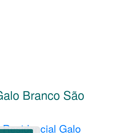
 Galo Branco São
 Residencial Galo