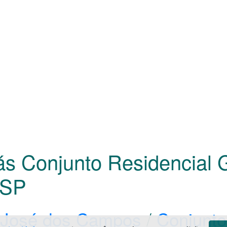
Gás Conjunto Residencial
SP
 José dos Campos
/
Conjunto