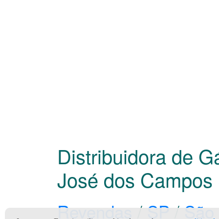
Distribuidora de 
José dos Campos
Revendas
/
SP
/
São