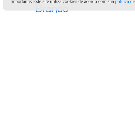
Importante:
Este site utiliza cookies de acordo com sua
politica d
Branco
Godoi Gás e Água (Copagaz)
Clientes
Depó
Quem Somos
Termos e Condições de Uso
Ter
Privacidade e Segurança
Informações do Gás