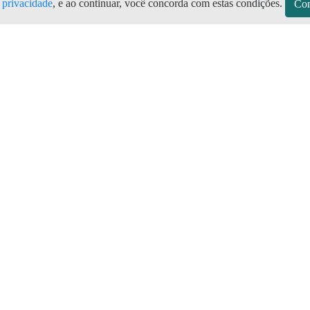
e privacidade
, e ao continuar, você concorda com estas condições.
Con
sitos
Sobre a Preço do Gás
Seja Revendedor
Vagas
mos de Uso do Revendedor
Perguntas Frequentes
Depósitos
Blog
Gás 24 Horas
Aniversário Premiado