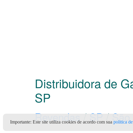
Distribuidora de 
SP
Revendas
/
SP
/
São
Importante:
Este site utiliza cookies de acordo com sua
politica d