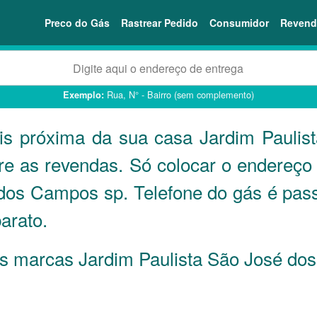
Preco do Gás
Rastrear Pedido
Consumidor
Revend
Rua, N° - Bairro (sem complemento)
Exemplo:
ais próxima da sua casa Jardim Paul
e as revendas. Só colocar o endereço
dos Campos sp. Telefone do gás é pas
arato.
 as marcas Jardim Paulista São José d