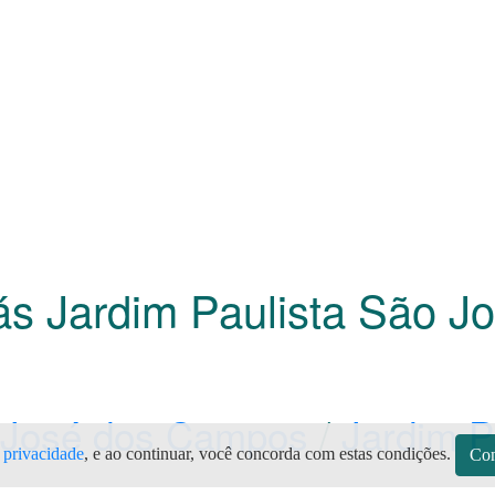
Gás Jardim Paulista São 
 José dos Campos
/
Jardim P
e privacidade
, e ao continuar, você concorda com estas condições.
Con