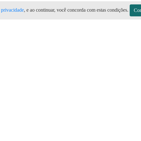
e privacidade
, e ao continuar, você concorda com estas condições.
Con
sitos
Sobre a Preço do Gás
Seja Revendedor
Vagas
mos de Uso do Revendedor
Perguntas Frequentes
Depósitos
Blog
Gás 24 Horas
Aniversário Premiado