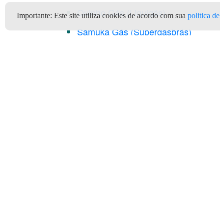
Quinho Gás (Liquigás)
Importante:
Este site utiliza cookies de acordo com sua
politica d
Samuka Gás (Supergasbrás)
Star gás 1 (Copagaz)
Star gás 1 (Gás do Povo)
Clientes
Depó
Quem Somos
Termos e Condições de Uso
Ter
Privacidade e Segurança
Informações do Gás