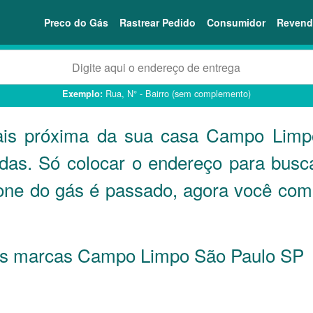
Preco do Gás
Rastrear Pedido
Consumidor
Revend
Rua, N° - Bairro (sem complemento)
Exemplo:
mais próxima da sua casa Campo Lim
ndas. Só colocar o endereço para busc
fone do gás é passado, agora você co
s as marcas Campo Limpo São Paulo
SP