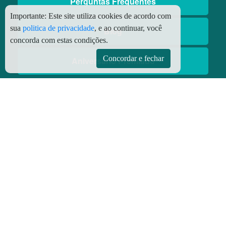
Perguntas Frequentes
Importante:
Este site utiliza cookies de acordo com
sua
politica de privacidade
, e ao continuar, você
Blog
concorda com estas condições.
Concordar e fechar
Aniversário Premiado
Aplicativos
Aplicativo Preço do Gás
© Copyright
2026 - Todos os direitos reservados