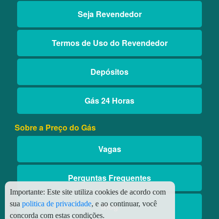
Seja Revendedor
Termos de Uso do Revendedor
Depósitos
Gás 24 Horas
Sobre a Preço do Gás
Vagas
Perguntas Frequentes
Importante:
Este site utiliza cookies de acordo com
sua
politica de privacidade
, e ao continuar, você
Blog
concorda com estas condições.