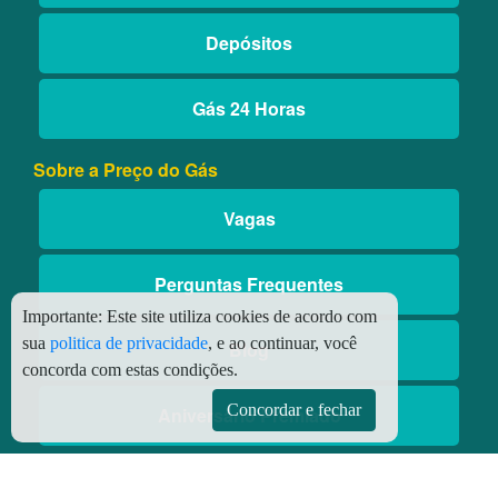
Depósitos
Gás 24 Horas
Sobre a Preço do Gás
Vagas
Perguntas Frequentes
Importante:
Este site utiliza cookies de acordo com
sua
politica de privacidade
, e ao continuar, você
Blog
concorda com estas condições.
Concordar e fechar
Aniversário Premiado
Aplicativos