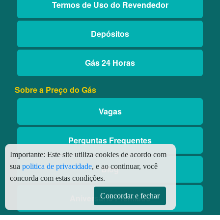
Termos de Uso do Revendedor
Depósitos
Gás 24 Horas
Sobre a Preço do Gás
Vagas
Perguntas Frequentes
Importante:
Este site utiliza cookies de acordo com
sua
politica de privacidade
, e ao continuar, você
Blog
concorda com estas condições.
Concordar e fechar
Aniversário Premiado