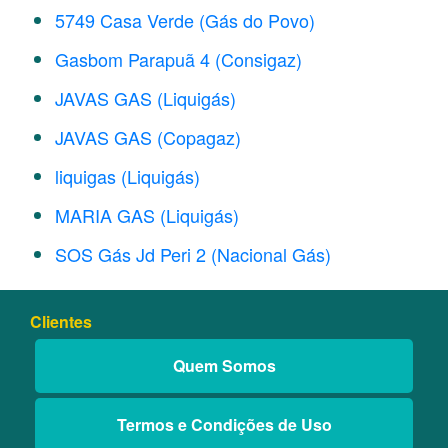
5749 Casa Verde (Gás do Povo)
Gasbom Parapuã 4 (Consigaz)
JAVAS GAS (Liquigás)
JAVAS GAS (Copagaz)
liquigas (Liquigás)
MARIA GAS (Liquigás)
SOS Gás Jd Peri 2 (Nacional Gás)
Clientes
Quem Somos
Termos e Condições de Uso