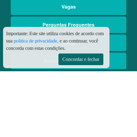
Vagas
Perguntas Frequentes
Importante:
Este site utiliza cookies de acordo com
sua
politica de privacidade
, e ao continuar, você
Blog
concorda com estas condições.
Concordar e fechar
Aniversário Premiado
Aplicativos
Aplicativo Preço do Gás