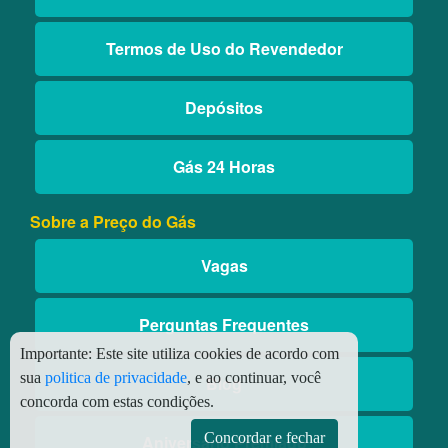
Termos de Uso do Revendedor
Depósitos
Gás 24 Horas
Sobre a Preço do Gás
Vagas
Perguntas Frequentes
Importante:
Este site utiliza cookies de acordo com
sua
politica de privacidade
, e ao continuar, você
Blog
concorda com estas condições.
Concordar e fechar
Aniversário Premiado