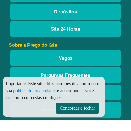
Depósitos
Gás 24 Horas
Sobre a Preço do Gás
Vagas
Perguntas Frequentes
Importante:
Este site utiliza cookies de acordo com
sua
politica de privacidade
, e ao continuar, você
Blog
concorda com estas condições.
Concordar e fechar
Aniversário Premiado
Aplicativos