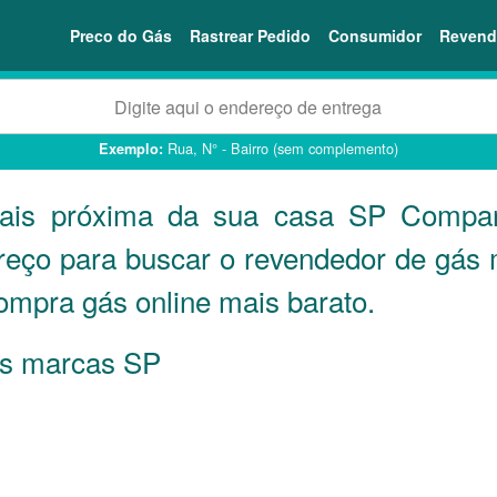
Preco do Gás
Rastrear Pedido
Consumidor
Revend
Rua, N° - Bairro (sem complemento)
Exemplo:
mais próxima da sua casa
SP
Compare
reço para buscar o revendedor de gás 
ompra gás online mais barato.
 as marcas
SP