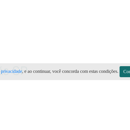
Gás
SP
e privacidade
, e ao continuar, você concorda com estas condições.
Con
sitos
Sobre a Preço do Gás