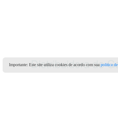
Distribuidora de 
Importante:
Este site utiliza cookies de acordo com sua
politica d
Revendas
/
SP
/
/
Clientes
Depó