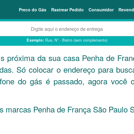
Preco do Gás
Rastrear Pedido
Consumidor
Revend
Rua, N° - Bairro (sem complemento)
Exemplo:
is próxima da sua casa Penha de Fra
ndas. Só colocar o endereço para busc
efone do gás é passado, agora você 
 as marcas Penha de França São Paulo