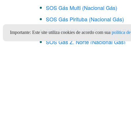
SOS Gás Multi (Nacional Gás)
SOS Gás Pirituba (Nacional Gás)
SOS GáS PQ.TAIPAS (Nacional Gá
Importante:
Este site utiliza cookies de acordo com sua
politica d
SOS Gás Z. Norte (Nacional Gás)
SOS GAS ZN (Nacional Gás)
SOS ZONA NORTE (Nacional Gás)
Clientes
Depó
Quem Somos
Termos e Condições de Uso
Ter