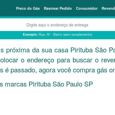
Preco do Gás
Rastrear Pedido
Consumidor
Revend
Rua, N° - Bairro (sem complemento)
Exemplo:
is próxima da sua casa Pirituba São P
colocar o endereço para buscar o rev
s é passado, agora você compra gás onl
as marcas Pirituba São Paulo
SP