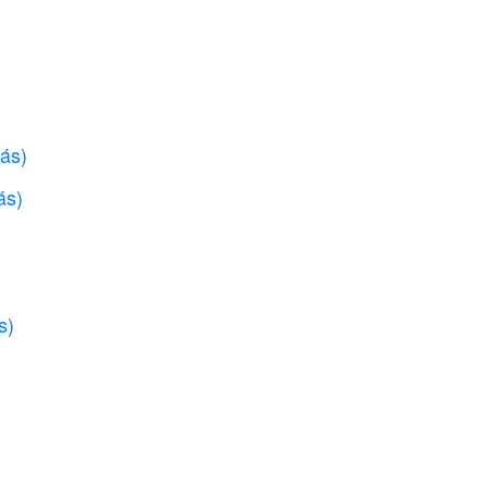
)
ás)
ás)
s)