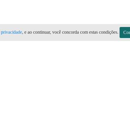
s)
e privacidade
, e ao continuar, você concorda com estas condições.
Con
sitos
Sobre a Preço do Gás
Seja Revendedor
Vagas
mos de Uso do Revendedor
Perguntas Frequentes