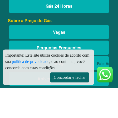
Gás 24 Horas
Sobre a Preço do Gás
Vagas
Perguntas Frequentes
Importante:
Este site utiliza cookies de acordo com
sua
politica de privacidade
, e ao continuar, você
Blog
Fale Aqui
concorda com estas condições.
Concordar e fechar
Aniversário Premiado
Aplicativos