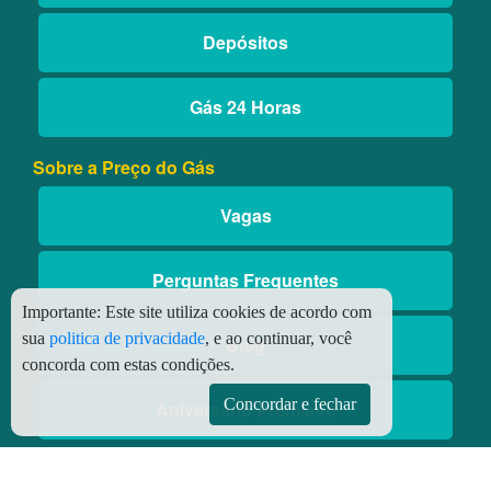
Depósitos
Gás 24 Horas
Sobre a Preço do Gás
Vagas
Perguntas Frequentes
Importante:
Este site utiliza cookies de acordo com
sua
politica de privacidade
, e ao continuar, você
Blog
concorda com estas condições.
Concordar e fechar
Aniversário Premiado
Aplicativos