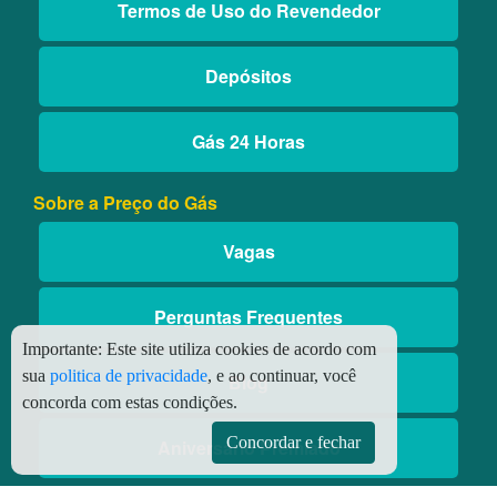
Termos de Uso do Revendedor
Depósitos
Gás 24 Horas
Sobre a Preço do Gás
Vagas
Perguntas Frequentes
Importante:
Este site utiliza cookies de acordo com
sua
politica de privacidade
, e ao continuar, você
Blog
concorda com estas condições.
Concordar e fechar
Aniversário Premiado