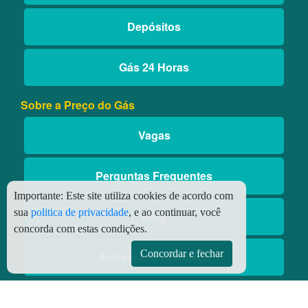
Depósitos
Gás 24 Horas
Sobre a Preço do Gás
Vagas
Perguntas Frequentes
Importante:
Este site utiliza cookies de acordo com
sua
politica de privacidade
, e ao continuar, você
Blog
concorda com estas condições.
Concordar e fechar
Aniversário Premiado
Aplicativos