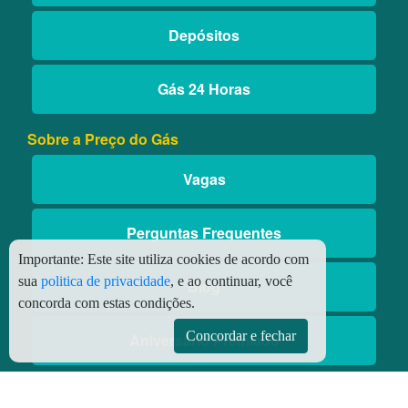
Depósitos
Gás 24 Horas
Sobre a Preço do Gás
Vagas
Perguntas Frequentes
Importante:
Este site utiliza cookies de acordo com
sua
politica de privacidade
, e ao continuar, você
Blog
concorda com estas condições.
Concordar e fechar
Aniversário Premiado
Aplicativos