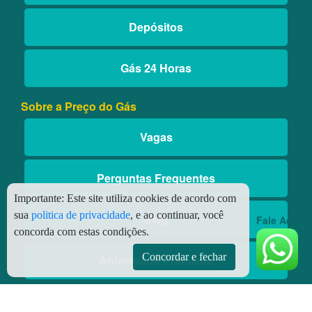
Depósitos
Gás 24 Horas
Sobre a Preço do Gás
Vagas
Perguntas Frequentes
Importante:
Este site utiliza cookies de acordo com
sua
politica de privacidade
, e ao continuar, você
Blog
Fale Aqui
concorda com estas condições.
Concordar e fechar
Aniversário Premiado
Aplicativos