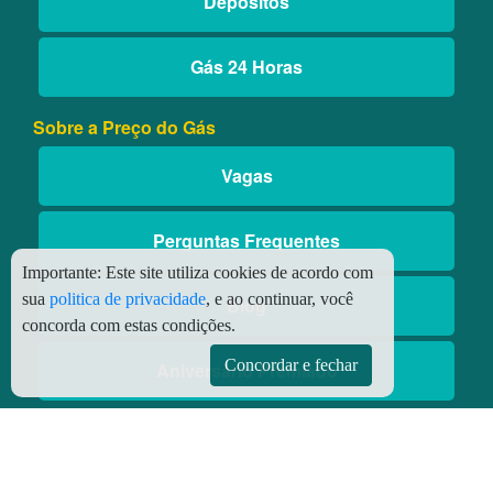
Depósitos
Gás 24 Horas
Sobre a Preço do Gás
Vagas
Perguntas Frequentes
Importante:
Este site utiliza cookies de acordo com
sua
politica de privacidade
, e ao continuar, você
Blog
concorda com estas condições.
Concordar e fechar
Aniversário Premiado
Aplicativos