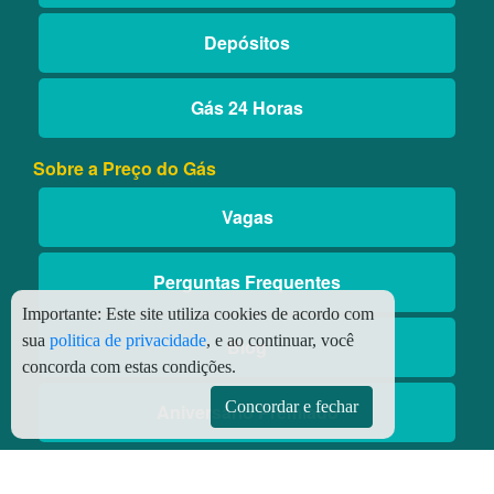
Depósitos
Gás 24 Horas
Sobre a Preço do Gás
Vagas
Perguntas Frequentes
Importante:
Este site utiliza cookies de acordo com
sua
politica de privacidade
, e ao continuar, você
Blog
concorda com estas condições.
Concordar e fechar
Aniversário Premiado
Aplicativos