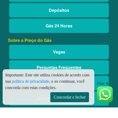
Depósitos
Gás 24 Horas
Sobre a Preço do Gás
Vagas
Perguntas Frequentes
Importante:
Este site utiliza cookies de acordo com
sua
politica de privacidade
, e ao continuar, você
Blog
Fale Aqui
concorda com estas condições.
Concordar e fechar
Aniversário Premiado
Aplicativos