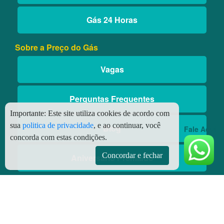
Gás 24 Horas
Sobre a Preço do Gás
Vagas
Perguntas Frequentes
Importante:
Este site utiliza cookies de acordo com
sua
politica de privacidade
, e ao continuar, você
Blog
Fale Aqui
concorda com estas condições.
Concordar e fechar
Aniversário Premiado
Aplicativos