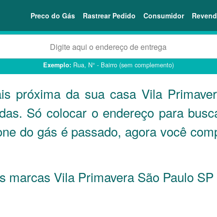
Preco do Gás
Rastrear Pedido
Consumidor
Revend
Rua, N° - Bairro (sem complemento)
Exemplo:
ais próxima da sua casa Vila Primav
ndas. Só colocar o endereço para busc
one do gás é passado, agora você comp
 as marcas Vila Primavera São Paulo
SP