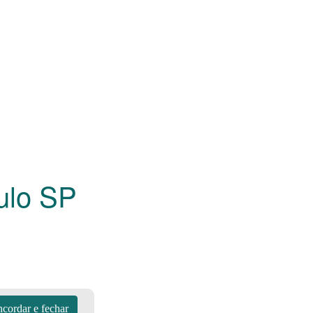
aulo
SP
cordar e fechar