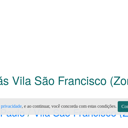
ás Vila São Francisco (Z
e privacidade
, e ao continuar, você concorda com estas condições.
Con
Paulo
/
Vila São Francisco (