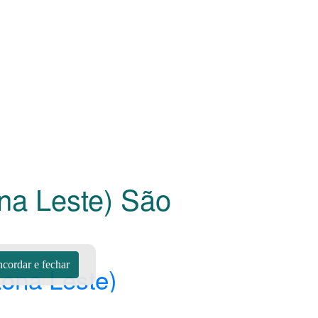
ona Leste) São
cordar e fechar
Zona Leste)