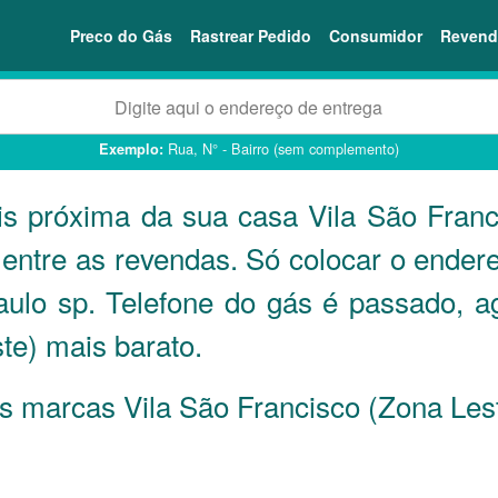
Preco do Gás
Rastrear Pedido
Consumidor
Revend
Rua, N° - Bairro (sem complemento)
Exemplo:
is próxima da sua casa Vila São Franc
ntre as revendas. Só colocar o ender
ulo sp. Telefone do gás é passado, a
te) mais barato.
 as marcas Vila São Francisco (Zona Le