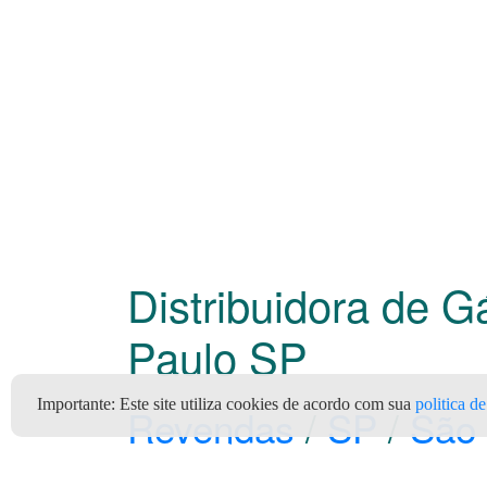
Distribuidora de G
Paulo
SP
Importante:
Este site utiliza cookies de acordo com sua
politica d
Revendas
/
SP
/
São 