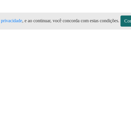
e privacidade
, e ao continuar, você concorda com estas condições.
Con
sitos
Sobre a Preço do Gás
Seja Revendedor
Vagas
mos de Uso do Revendedor
Perguntas Frequentes
Depósitos
Blog