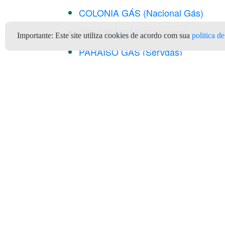
COLONIA GÁS (Nacional Gás)
COLONIA GÁS (Consigaz)
Importante:
Este site utiliza cookies de acordo com sua
politica d
PARAISO GAS (Servgás)
PARAISO GAS (Ultragaz)
PARAISO GAS (Liquigás)
Clientes
Depó
Quem Somos
Termos e Condições de Uso
Ter
Privacidade e Segurança