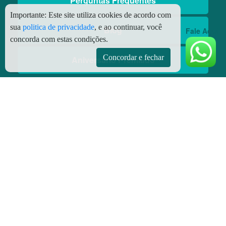
Perguntas Frequentes
Importante:
Este site utiliza cookies de acordo com
sua
politica de privacidade
, e ao continuar, você
Blog
Fale Aqui
concorda com estas condições.
Concordar e fechar
Aniversário Premiado
Aplicativos
Aplicativo Preço do Gás
© Copyright
2026 - Todos os direitos reservados