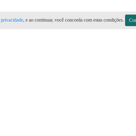
e privacidade
, e ao continuar, você concorda com estas condições.
Con
CE Todas as marcas de botijão de gás, 
no Aplicativo Preço do Gás
sitos
Sobre a Preço do Gás
Seja Revendedor
Vagas
mos de Uso do Revendedor
Perguntas Frequentes
Depósitos
Blog