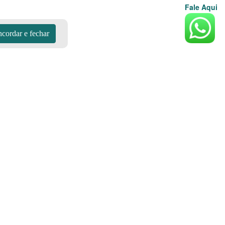
Fale Aqui
cordar e fechar
botijão de gás 45kg compre
Aplicativos