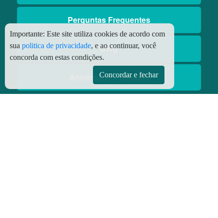
Perguntas Frequentes
Importante:
Este site utiliza cookies de acordo com
sua
politica de privacidade
, e ao continuar, você
Blog
concorda com estas condições.
Concordar e fechar
Aniversário Premiado
Aplicativos
Aplicativo Preço do Gás
© Copyright
2026 - Todos os direitos reservados