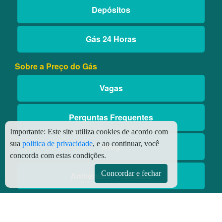
Depósitos
Gás 24 Horas
Sobre a Preço do Gás
Vagas
Perguntas Frequentes
Importante:
Este site utiliza cookies de acordo com
sua
politica de privacidade
, e ao continuar, você
Blog
concorda com estas condições.
Concordar e fechar
Aniversário Premiado
Aplicativos