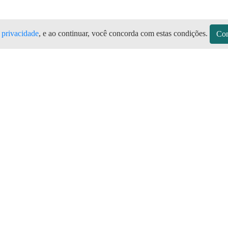
e privacidade
, e ao continuar, você concorda com estas condições.
Con
nga CE Todas as marcas de botijão de gá
Ibicuitinga no Aplicativo Preço do Gás
sitos
Sobre a Preço do Gás
Seja Revendedor
Vagas
mos de Uso do Revendedor
Perguntas Frequentes
Depósitos
Blog