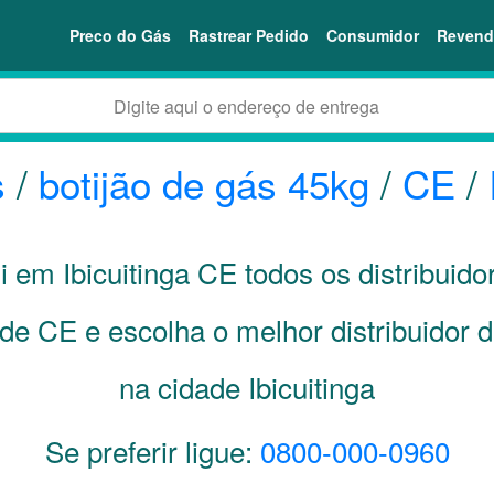
Preco do Gás
Rastrear Pedido
Consumidor
Revend
s
/
botijão de gás 45kg
/
CE
/
i em Ibicuitinga
CE
todos os distribuido
ade
CE
e escolha o melhor distribuidor 
na cidade Ibicuitinga
Se preferir ligue:
0800-000-0960