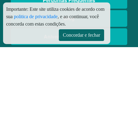
Perguntas Frequentes
Importante:
Este site utiliza cookies de acordo com
sua
politica de privacidade
, e ao continuar, você
Blog
concorda com estas condições.
Concordar e fechar
Aniversário Premiado
Aplicativos
Aplicativo Preço do Gás
© Copyright
2026 - Todos os direitos reservados