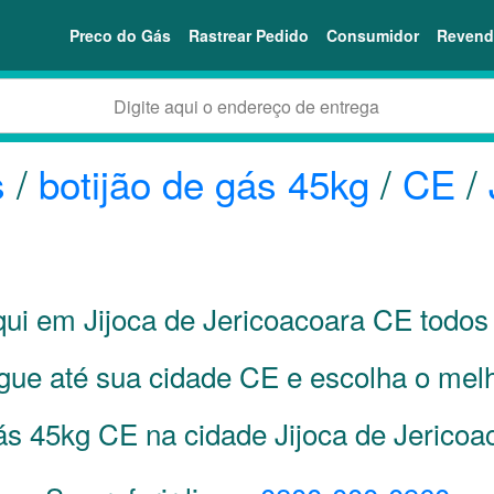
Preco do Gás
Rastrear Pedido
Consumidor
Revend
s
/
botijão de gás 45kg
/
CE
/
qui em Jijoca de Jericoacoara
CE
todos 
gue até sua cidade
CE
e escolha o melho
ás 45kg CE na cidade Jijoca de Jericoa