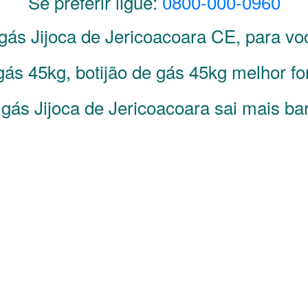
Se preferir ligue:
0800-000-0960
 gás
Jijoca de Jericoacoara
CE
, para v
ás 45kg, botijão de gás 45kg melhor fo
gás Jijoca de Jericoacoara sai mais bar