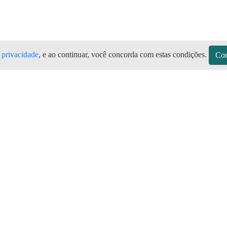
e privacidade
, e ao continuar, você concorda com estas condições.
Con
e Jericoacoara CE Todas as marcas de bo
aqui Jijoca de Jericoacoara no Aplica
sitos
Sobre a Preço do Gás
Seja Revendedor
Vagas
mos de Uso do Revendedor
Perguntas Frequentes