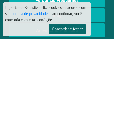
Perguntas Frequentes
Importante:
Este site utiliza cookies de acordo com
sua
politica de privacidade
, e ao continuar, você
Blog
concorda com estas condições.
Concordar e fechar
Aniversário Premiado
Aplicativos
Aplicativo Preço do Gás
© Copyright
2026 - Todos os direitos reservados