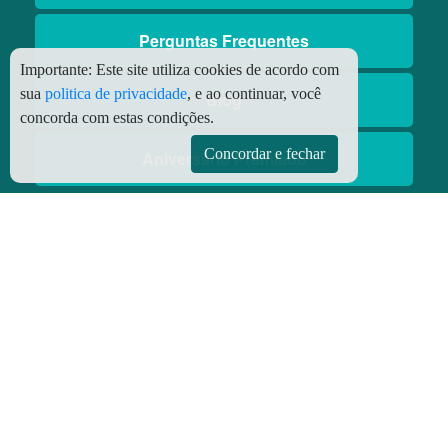
Perguntas Frequentes
Importante:
Este site utiliza cookies de acordo com
sua
politica de privacidade
, e ao continuar, você
Blog
concorda com estas condições.
Concordar e fechar
Aniversário Premiado
Aplicativos
Aplicativo Preço do Gás
© Copyright
2026 - Todos os direitos reservados