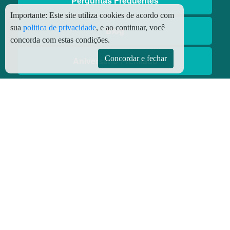
Perguntas Frequentes
Importante:
Este site utiliza cookies de acordo com
sua
politica de privacidade
, e ao continuar, você
Blog
concorda com estas condições.
Concordar e fechar
Aniversário Premiado
Aplicativos
Aplicativo Preço do Gás
© Copyright
2026 - Todos os direitos reservados