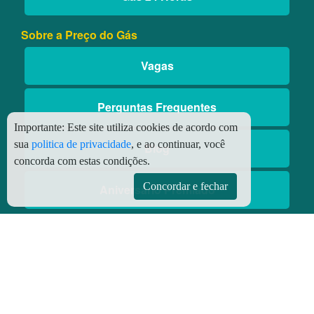
Sobre a Preço do Gás
Vagas
Perguntas Frequentes
Importante:
Este site utiliza cookies de acordo com
sua
politica de privacidade
, e ao continuar, você
Blog
concorda com estas condições.
Concordar e fechar
Aniversário Premiado
Aplicativos