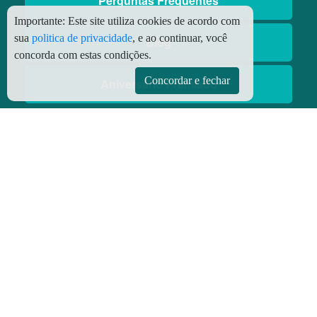
Perguntas Frequentes
Importante:
Este site utiliza cookies de acordo com
sua
politica de privacidade
, e ao continuar, você
Blog
concorda com estas condições.
Concordar e fechar
Aniversário Premiado
Aplicativos
Aplicativo Preço do Gás
© Copyright
2026 - Todos os direitos reservados