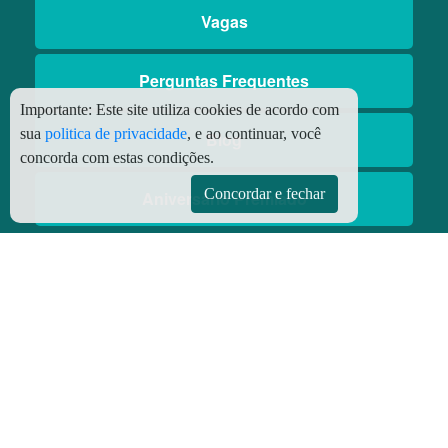
Vagas
Perguntas Frequentes
Importante:
Este site utiliza cookies de acordo com
sua
politica de privacidade
, e ao continuar, você
Blog
concorda com estas condições.
Concordar e fechar
Aniversário Premiado
Aplicativos
Aplicativo Preço do Gás