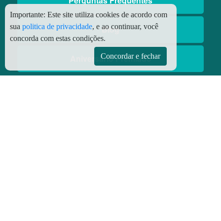
Perguntas Frequentes
Importante:
Este site utiliza cookies de acordo com
sua
politica de privacidade
, e ao continuar, você
Blog
concorda com estas condições.
Concordar e fechar
Aniversário Premiado
Aplicativos
Aplicativo Preço do Gás
© Copyright
2026 - Todos os direitos reservados