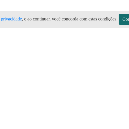
e privacidade
, e ao continuar, você concorda com estas condições.
Con
s RN Todas as marcas de botijão de gás
s no Aplicativo Preço do Gás
sitos
Sobre a Preço do Gás
Seja Revendedor
Vagas
mos de Uso do Revendedor
Perguntas Frequentes
Depósitos
Blog