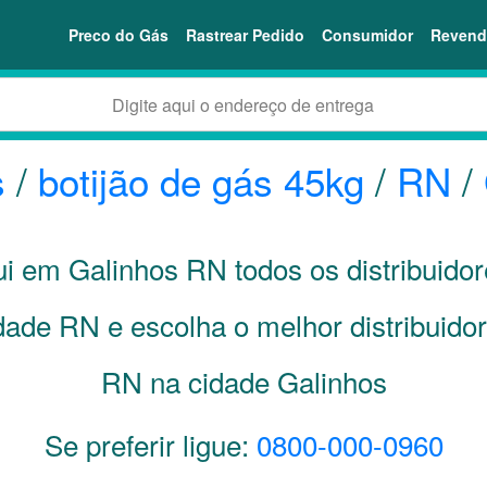
Preco do Gás
Rastrear Pedido
Consumidor
Revend
s
/
botijão de gás 45kg
/
RN
/
qui em Galinhos
RN
todos os distribuido
idade
RN
e escolha o melhor distribuidor
RN na cidade Galinhos
Se preferir ligue:
0800-000-0960