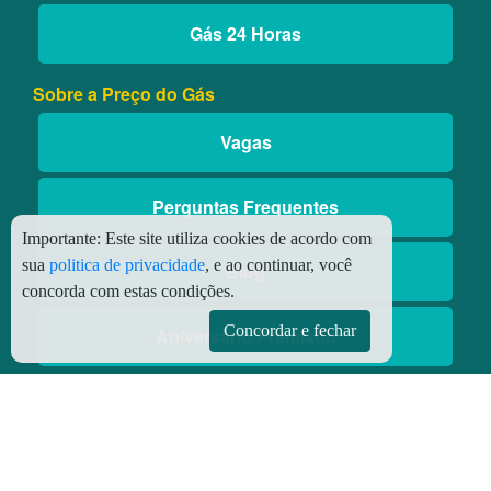
Gás 24 Horas
Sobre a Preço do Gás
Vagas
Perguntas Frequentes
Importante:
Este site utiliza cookies de acordo com
sua
politica de privacidade
, e ao continuar, você
Blog
concorda com estas condições.
Concordar e fechar
Aniversário Premiado
Aplicativos