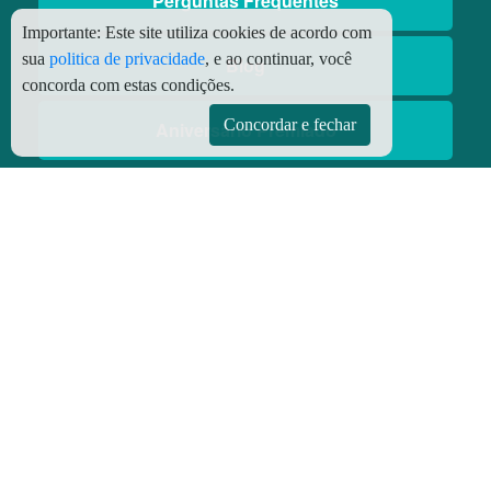
Perguntas Frequentes
Importante:
Este site utiliza cookies de acordo com
sua
politica de privacidade
, e ao continuar, você
Blog
concorda com estas condições.
Concordar e fechar
Aniversário Premiado
Aplicativos
Aplicativo Preço do Gás
© Copyright
2026 - Todos os direitos reservados