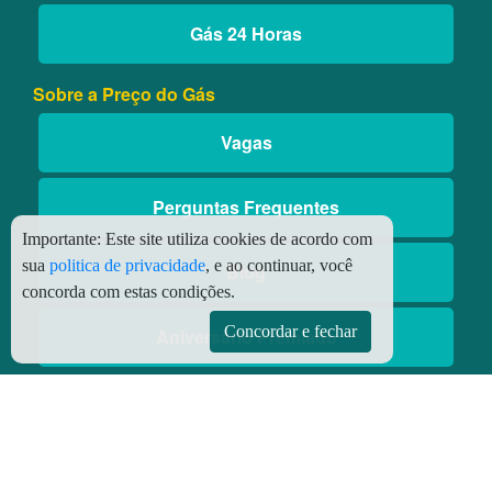
Gás 24 Horas
Sobre a Preço do Gás
Vagas
Perguntas Frequentes
Importante:
Este site utiliza cookies de acordo com
sua
politica de privacidade
, e ao continuar, você
Blog
concorda com estas condições.
Concordar e fechar
Aniversário Premiado
Aplicativos