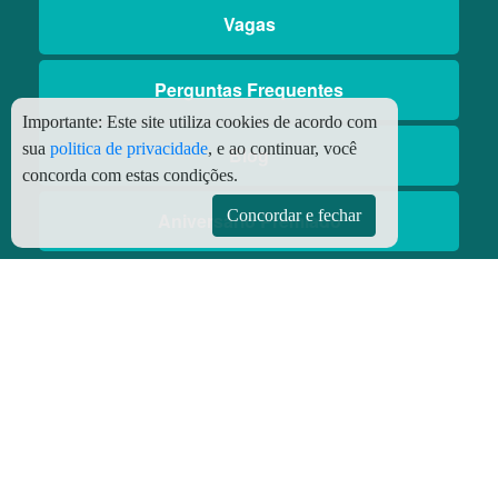
Vagas
Perguntas Frequentes
Importante:
Este site utiliza cookies de acordo com
sua
politica de privacidade
, e ao continuar, você
Blog
concorda com estas condições.
Concordar e fechar
Aniversário Premiado
Aplicativos
Aplicativo Preço do Gás