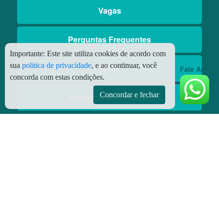
Vagas
Perguntas Frequentes
Importante:
Este site utiliza cookies de acordo com
sua
politica de privacidade
, e ao continuar, você
Blog
Fale Aqui
concorda com estas condições.
Concordar e fechar
Aniversário Premiado
Aplicativos
Aplicativo Preço do Gás