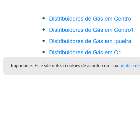
Distribuidores de Gás em Centro
Distribuidores de Gás em Centro1
Distribuidores de Gás em Ipueira
Distribuidores de Gás em Ori
Distribuidores de Gás em Zona Rura
Importante:
Este site utiliza cookies de acordo com sua
politica d
Botijão de gás 5kg Serrita P
mais barato aqui Serrita no 
Clientes
Depó
Quem Somos