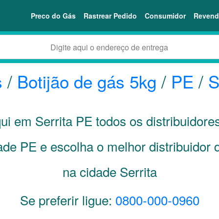
Preco do Gás
Rastrear Pedido
Consumidor
Revend
s
/
Botijão de gás 5kg
/
PE
/
S
qui em Serrita
PE
todos os distribuidore
dade
PE
e escolha o melhor distribuidor 
na cidade Serrita
Se preferir ligue:
0800-000-0960