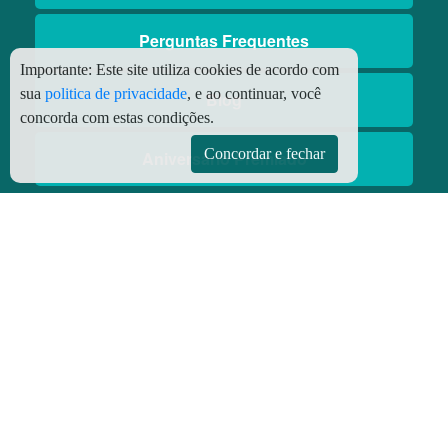
Perguntas Frequentes
Importante:
Este site utiliza cookies de acordo com
sua
politica de privacidade
, e ao continuar, você
Blog
concorda com estas condições.
Concordar e fechar
Aniversário Premiado
Aplicativos
Aplicativo Preço do Gás
© Copyright
2026 - Todos os direitos reservados